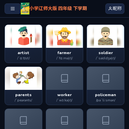
小学辽师大版 四年级 下学期
昵称
artist
farmer
soldier
/ˈɑːtɪst/
/ˈfɑːmə(r)/
/ˈsəʊldʒə(r)/
parents
worker
policeman
/ˈpeərənts/
/ˈwɜːkə(r)/
/pəˈliːsmən/