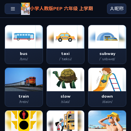
小学人教版PEP 六年级 上学期
昵称
bus
taxi
subway
/bʌs/
/ˈtæksi/
/ˈsʌbweɪ/
train
slow
down
/treɪn/
/sləʊ/
/daʊn/