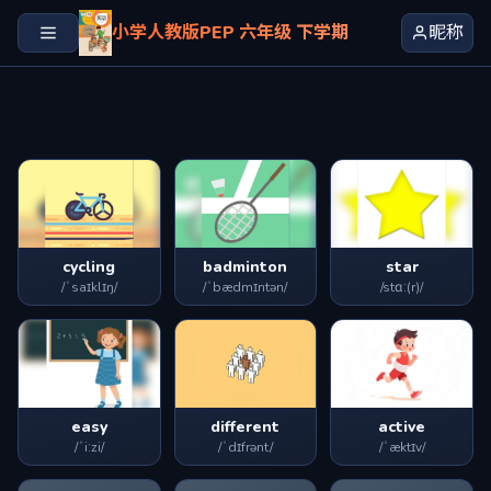
小学人教版PEP 六年级 下学期
昵称
cycling
badminton
star
/ˈsaɪklɪŋ/
/ˈbædmɪntən/
/stɑː(r)/
easy
different
active
/ˈiːzi/
/ˈdɪfrənt/
/ˈæktɪv/