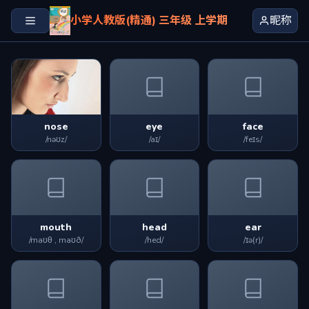
小学人教版(精通) 三年级 上学期
昵称
nose
eye
face
/nəʊz/
/aɪ/
/feɪs/
mouth
head
ear
/maʊθ , maʊð/
/hed/
/ɪə(r)/