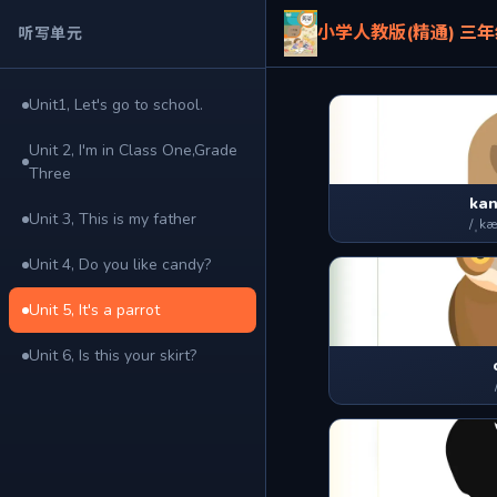
小学人教版(精通) 三年
听写单元
Unit1, Let's go to school.
Unit 2, I'm in Class One,Grade
Three
ka
Unit 3, This is my father
/ˌkæ
Unit 4, Do you like candy?
Unit 5, It's a parrot
Unit 6, Is this your skirt?