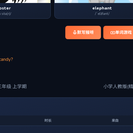
oster
elephant
uːstə(r)/
/ˈelɪfənt/
默写报听
单词游戏
 candy?
三年级 上学期
小学人教版(精
时长
来自