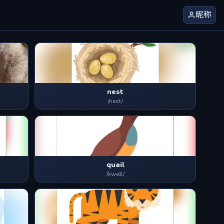
昵称
nest
/nest/
quail
/kweɪl/