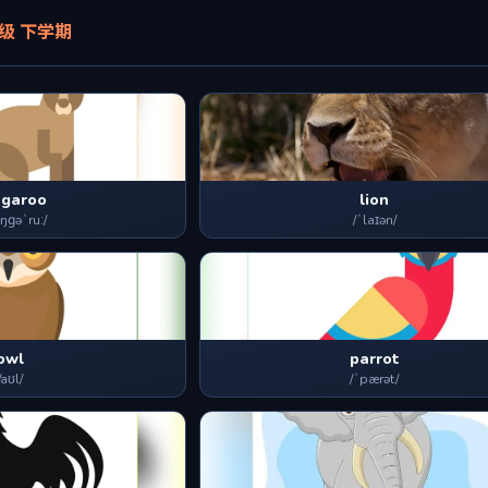
级 下学期
ngaroo
lion
ŋɡəˈruː/
/ˈlaɪən/
owl
parrot
/aʊl/
/ˈpærət/