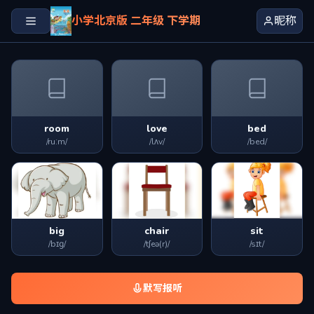
小学北京版 二年级 下学期
昵称
room
love
bed
/ruːm/
/lʌv/
/bed/
big
chair
sit
/bɪɡ/
/tʃeə(r)/
/sɪt/
默写报听