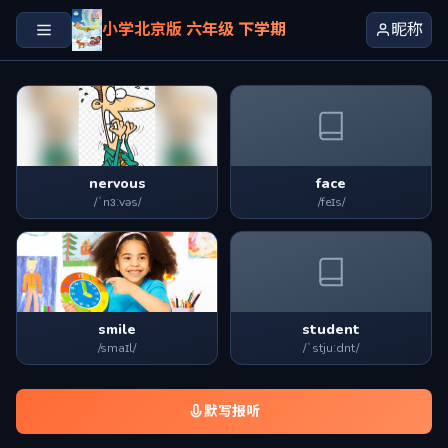
小学北京版 六年级 下学期
昵称
nervous
face
/ˈnɜːvəs/
/feɪs/
smile
student
/smaɪl/
/ˈstjuːdnt/
默写报听