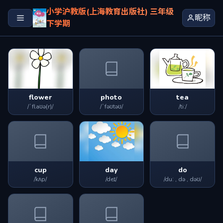
小学沪教版(上海教育出版社) 三年级
昵称
下学期
flower
photo
tea
/ˈflaʊə(r)/
/ˈfəʊtəʊ/
/tiː/
cup
day
do
/kʌp/
/deɪ/
/duː , də , dəʊ/