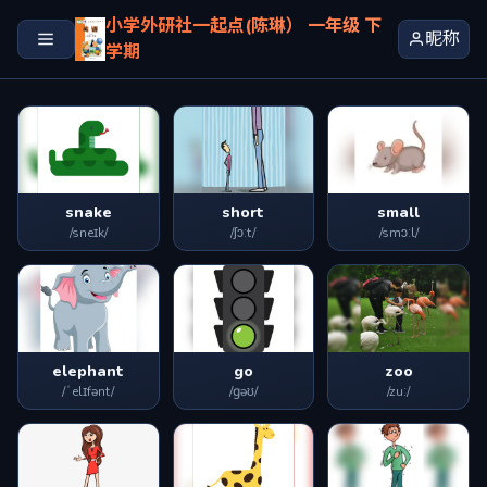
小学外研社一起点(陈琳） 一年级 下
昵称
学期
snake
short
small
/sneɪk/
/ʃɔːt/
/smɔːl/
elephant
go
zoo
/ˈelɪfənt/
/ɡəʊ/
/zuː/