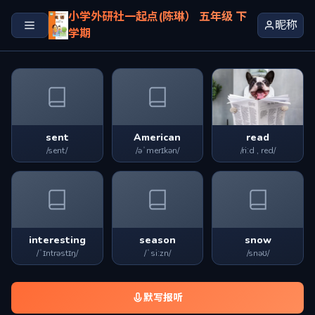
小学外研社一起点(陈琳） 五年级 下
昵称
学期
sent
American
read
/sent/
/əˈmerɪkən/
/riːd , red/
interesting
season
snow
/ˈɪntrəstɪŋ/
/ˈsiːzn/
/snəʊ/
默写报听