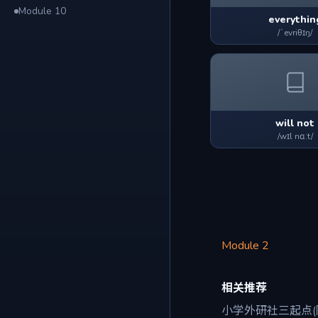
Module 10
everythin
/ˈevriθɪŋ/
will not
/wɪl nɑːt/
Module 2
相关推荐
小学外研社三起点(