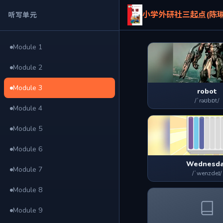
小学外研社三起点(陈琳
听写单元
Module 1
Module 2
Module 3
robot
/ˈrəʊbɒt/
Module 4
Module 5
Module 6
Wednesd
Module 7
/ˈwenzdeɪ/
Module 8
Module 9