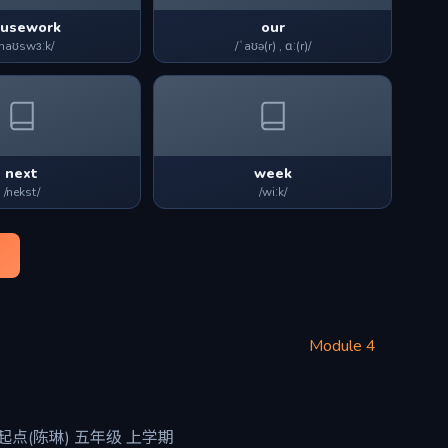
usework
our
ˈhaʊswɜːk/
/ˈaʊə(r) , ɑː(r)/
next
week
/nekst/
/wiːk/
Module 4
点(陈琳) 五年级 上学期