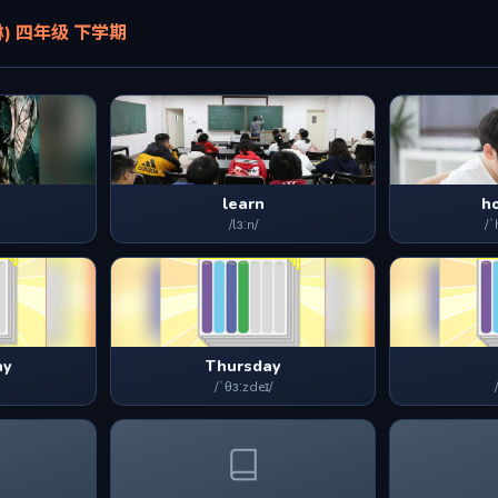
) 四年级 下学期
learn
h
/lɜːn/
/ˈ
ay
Thursday
/ˈθɜːzdeɪ/