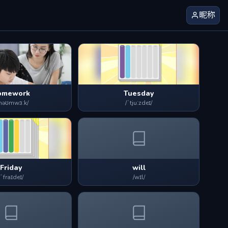
昵称
omework
Tuesday
həʊmwɜːk/
/ˈtjuːzdeɪ/
Friday
will
/ˈfraɪdeɪ/
/wɪl/