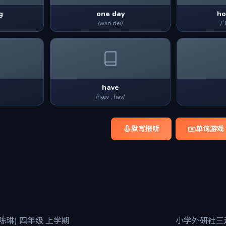
g
one day
ho
/wʌn deɪ/
/
have
/hæv , həv/
默写报听
单词游戏
陈琳) 四年级 上学期
小学外研社三起