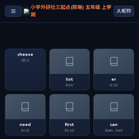
小学外研社三起点(陈琳) 五年级 上学
昵称
期
cheese
/tʃiːz/
list
er
/lɪst/
/ɜː(r)/
need
first
can
/niːd/
/fɜːst/
/kæn , kən/