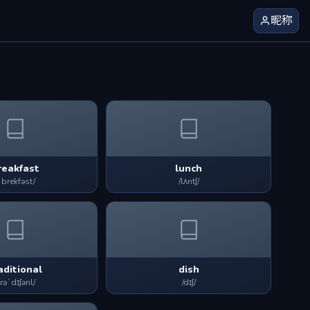
昵称
reakfast
lunch
ˈbrekfəst/
/lʌntʃ/
aditional
dish
trəˈdɪʃənl/
/dɪʃ/