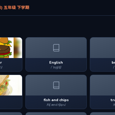
) 五年级 下学期
r
English
b
)/
/ˈɪŋɡlɪʃ/
/
h
fish and chips
tr
/fɪʃ ænd tʃɪps/
/