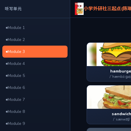
小学外研社三起点(陈琳
听写单元
Module 1
Module 2
Module 3
Module 4
hamburge
Module 5
/ˈhæmbɜːɡə(r
Module 6
Module 7
Module 8
sandwic
/ˈsænwɪtʃ/
Module 9