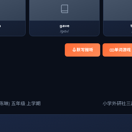
h
gave
/ɡeɪv/
默写报听
单词游戏
陈琳) 五年级 上学期
小学外研社三起