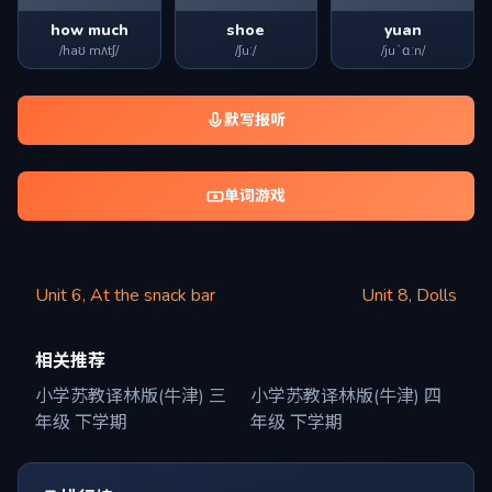
how much
shoe
yuan
/haʊ mʌtʃ/
/ʃuː/
/juˈɑːn/
默写报听
单词游戏
Unit 6, At the snack bar
Unit 8, Dolls
相关推荐
小学苏教译林版(牛津) 三
小学苏教译林版(牛津) 四
年级 下学期
年级 下学期