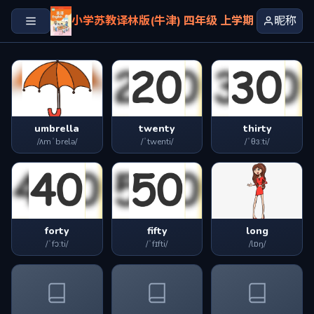
小学苏教译林版(牛津) 四年级 上学期
昵称
umbrella
twenty
thirty
/ʌmˈbrelə/
/ˈtwenti/
/ˈθɜːti/
forty
fifty
long
/ˈfɔːti/
/ˈfɪfti/
/lɒŋ/