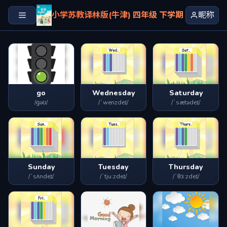
小学苏教译林版(牛津) 四年级 下学期
昵称
go
Wednesday
Saturday
/ɡəʊ/
/ˈwenzdeɪ/
/ˈsætədeɪ/
Sunday
Tuesday
Thursday
/ˈsʌndeɪ/
/ˈtjuːzdeɪ/
/ˈθɜːzdeɪ/