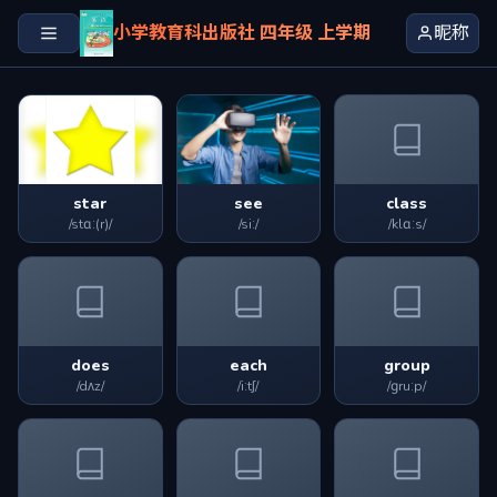
小学教育科出版社 四年级 上学期
昵称
star
see
class
/stɑː(r)/
/siː/
/klɑːs/
does
each
group
/dʌz/
/iːtʃ/
/ɡruːp/