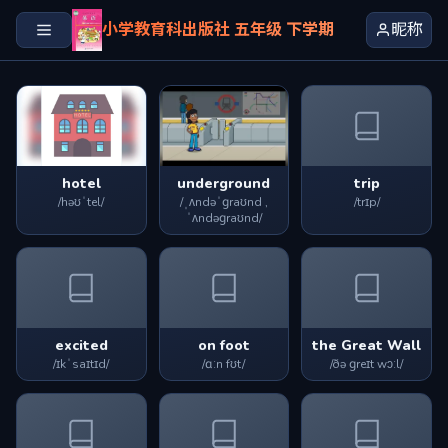
小学教育科出版社 五年级 下学期
昵称
hotel
underground
trip
/həʊˈtel/
/ˌʌndəˈɡraʊnd ,
/trɪp/
ˈʌndəɡraʊnd/
excited
on foot
the Great Wall
/ɪkˈsaɪtɪd/
/ɑːn fʊt/
/ðə ɡreɪt wɔːl/