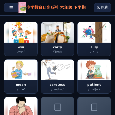
小学教育科出版社 六年级 下学期
昵称
win
carry
silly
/wɪn/
/ˈkæri/
/ˈsɪli/
mean
careless
patient
/miːn/
/ˈkeələs/
/ˈpeɪʃnt/