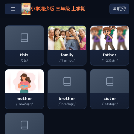
小学湘少版 三年级 上学期
昵称
this
family
father
/ðɪs/
/ˈfæməli/
/ˈfɑːðə(r)/
mother
brother
sister
/ˈmʌðə(r)/
/ˈbrʌðə(r)/
/ˈsɪstə(r)/