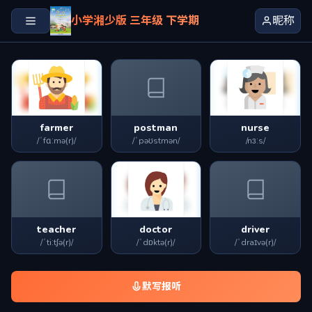
小学湘少版 三年级 下学期
昵称
farmer
postman
nurse
/ˈfɑːmə(r)/
/ˈpəʊstmən/
/nɜːs/
teacher
doctor
driver
/ˈtiːtʃə(r)/
/ˈdɒktə(r)/
/ˈdraɪvə(r)/
默写报听