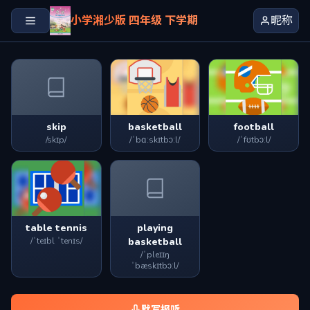
小学湘少版 四年级 下学期
昵称
skip
basketball
football
/skɪp/
/ˈbɑːskɪtbɔːl/
/ˈfʊtbɔːl/
table tennis
playing
/ˈteɪbl ˈtenɪs/
basketball
/ˈpleɪɪŋ
ˈbæskɪtbɔːl/
默写报听