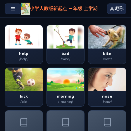
小学人教版新起点 三年级 上学期
昵称
help
bad
bite
/help/
/bæd/
/baɪt/
kick
morning
nose
/kɪk/
/ˈmɔːnɪŋ/
/nəʊz/