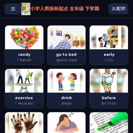
小学人教版新起点 五年级 下学期
昵称
candy
go to bed
early
/ˈkændi/
/ɡoʊ tu: bed/
/ˈɜːli/
exercise
drink
before
/ˈeksəsaɪz/
/drɪŋk/
/bɪˈfɔː(r)/