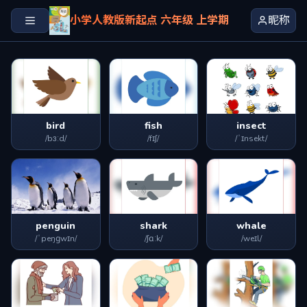
小学人教版新起点 六年级 上学期
昵称
bird
fish
insect
/bɜːd/
/fɪʃ/
/ˈɪnsekt/
penguin
shark
whale
/ˈpeŋɡwɪn/
/ʃɑːk/
/weɪl/