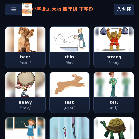
小学北师大版 四年级 下学期
昵称
hear
thin
strong
/hɪə(r)/
/θɪn/
/strɒŋ/
heavy
fast
tall
/ˈhevi/
/fɑːst/
/tɔːl/