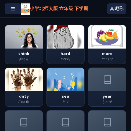
小学北师大版 六年级 下学期
昵称
think
hard
more
/θɪŋk/
/hɑːd/
/mɔː(r)/
dirty
sea
year
/ˈdɜːti/
/siː/
/jɪə(r)/