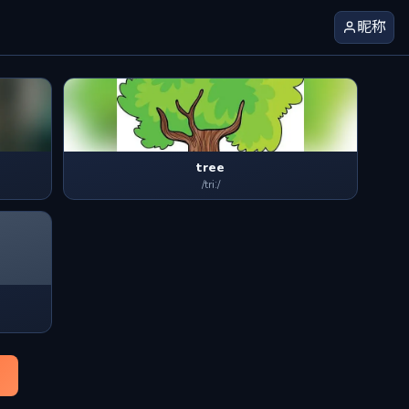
昵称
tree
/triː/