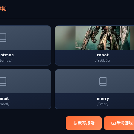
学期
istmas
robot
rɪsməs/
/ˈrəʊbɒt/
mail
merry
iːmeɪl/
/ˈmeri/
默写报听
单词游戏