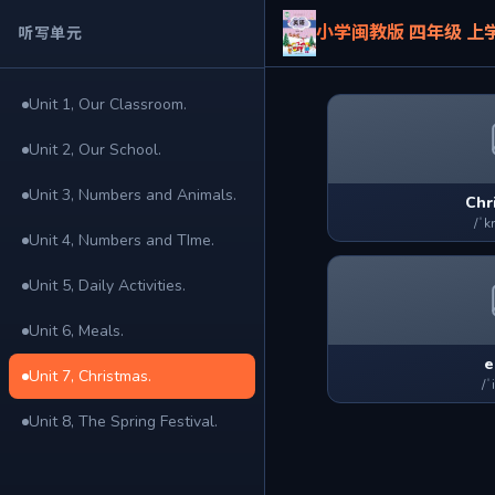
小学闽教版 四年级 上
听写单元
Unit 1, Our Classroom.
Unit 2, Our School.
Unit 3, Numbers and Animals.
Chr
/ˈk
Unit 4, Numbers and TIme.
Unit 5, Daily Activities.
Unit 6, Meals.
e
Unit 7, Christmas.
/ˈ
Unit 8, The Spring Festival.