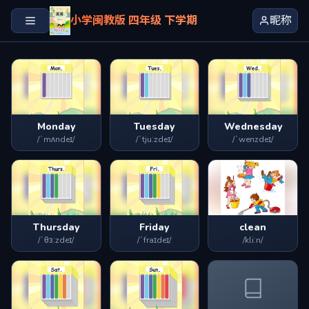
小学闽教版 四年级 下学期
昵称
Monday
Tuesday
Wednesday
/ˈmʌndeɪ/
/ˈtjuːzdeɪ/
/ˈwenzdeɪ/
Thursday
Friday
clean
/ˈθɜːzdeɪ/
/ˈfraɪdeɪ/
/kliːn/