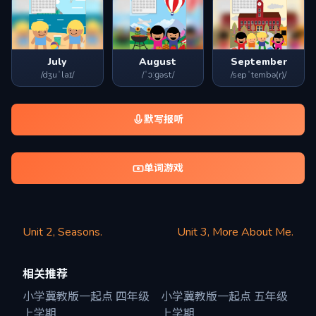
July
August
September
/dʒuˈlaɪ/
/ˈɔːɡəst/
/sepˈtembə(r)/
默写报听
单词游戏
Unit 2, Seasons.
Unit 3, More About Me.
相关推荐
小学冀教版一起点 四年级
小学冀教版一起点 五年级
上学期
上学期