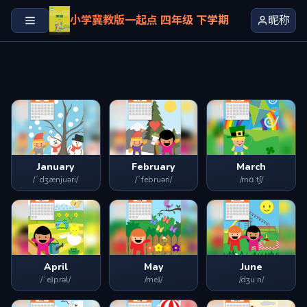
小学冀教版一起点 四年级 下学期
昵称
January
February
March
/ˈdʒænjuəri/
/ˈfebruəri/
/mɑːtʃ/
April
May
June
/ˈeɪprəl/
/meɪ/
/dʒuːn/