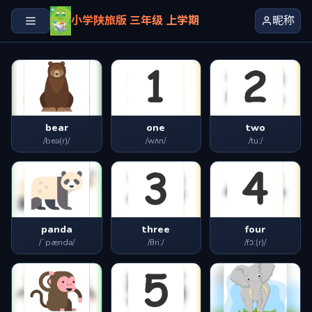
小学陕旅版 三年级 上学期
昵称
bear
one
two
/beə(r)/
/wʌn/
/tuː/
panda
three
four
/ˈpændə/
/θriː/
/fɔː(r)/