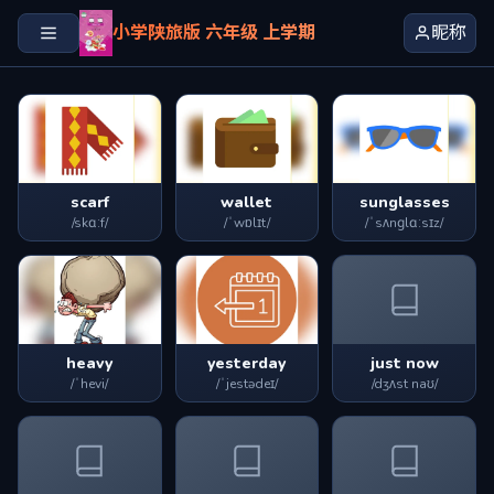
小学陕旅版 六年级 上学期
昵称
scarf
wallet
sunglasses
/skɑːf/
/ˈwɒlɪt/
/ˈsʌnɡlɑːsɪz/
heavy
yesterday
just now
/ˈhevi/
/ˈjestədeɪ/
/dʒʌst naʊ/