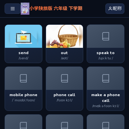
小学陕旅版 六年级 下学期
昵称
send
out
speak to
/send/
/aʊt/
/spiːk tu:/
mobile phone
phone call
make a phone
/ˈmoʊbl foʊn/
/foʊn kɔːl/
call
/meɪk ə foʊn kɔːl/