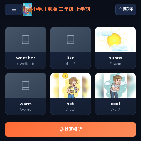
小学北京版 三年级 上学期
昵称
weather
like
sunny
/ˈweðə(r)/
/laɪk/
/ˈsʌni/
warm
hot
cool
/wɔːm/
/hɒt/
/kuːl/
默写报听