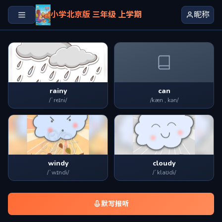
小学北京版 三年级 上学期
昵称
rainy
can
/ˈreɪni/
/kæn , kən/
windy
cloudy
/ˈwɪndi/
/ˈklaʊdi/
默写报听