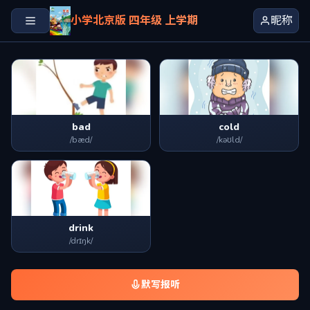
小学北京版 四年级 上学期
昵称
bad
cold
/bæd/
/kəʊld/
drink
/drɪŋk/
默写报听