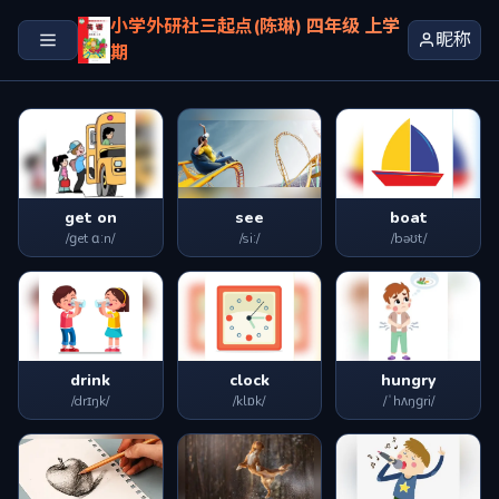
小学外研社三起点(陈琳) 四年级 上学
昵称
期
get on
see
boat
/ɡet ɑːn/
/siː/
/bəʊt/
drink
clock
hungry
/drɪŋk/
/klɒk/
/ˈhʌŋɡri/