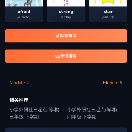
afraid
strong
star
/əˈfreɪd/
/strɒŋ/
/stɑː(r)/
默写报听
单词游戏
Module 4
Module 6
相关推荐
小学外研社三起点(陈琳)
小学外研社三起点(陈琳)
三年级 下学期
四年级 下学期