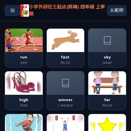
小学外研社三起点(陈琳) 四年级 上学
昵称
期
run
fast
sky
/rʌn/
/fɑːst/
/skaɪ/
high
winner
far
/haɪ/
/ˈwɪnə(r)/
/fɑː(r)/