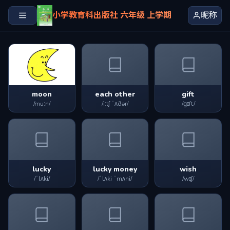
小学教育科出版社 六年级 上学期
昵称
moon
each other
gift
/muːn/
/iːtʃ ˈʌðər/
/ɡɪft/
lucky
lucky money
wish
/ˈlʌki/
/ˈlʌki ˈmʌni/
/wɪʃ/