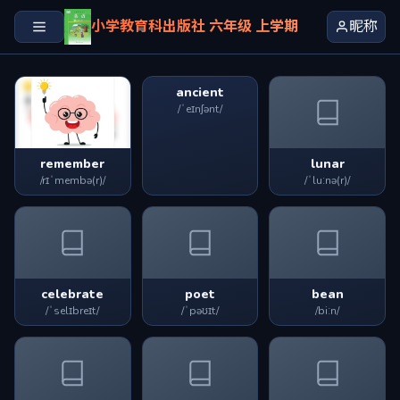
小学教育科出版社 六年级 上学期
昵称
ancient
/ˈeɪnʃənt/
remember
lunar
/rɪˈmembə(r)/
/ˈluːnə(r)/
celebrate
poet
bean
/ˈselɪbreɪt/
/ˈpəʊɪt/
/biːn/