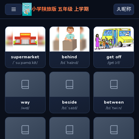
小学陕旅版 五年级 上学期
昵称
supermarket
behind
get off
/ˈsuːpəmɑːkɪt/
/bɪˈhaɪnd/
/ɡet ɔːf/
way
beside
between
/weɪ/
/bɪˈsaɪd/
/bɪˈtwiːn/