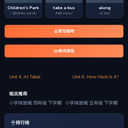
Children's Park
take a bus
along
/ˈtʃɪldrənz pɑːrk/
/teɪk ə bʌs/
/əˈlɒŋ/
默写报听
单词游戏
Unit 4, At Table
Unit 6, How Much Is It?
相关推荐
小学陕旅版 四年级 下学期
小学陕旅版 五年级 下学期
排行榜