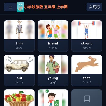
小学陕旅版 五年级 上学期
昵称
thin
friend
strong
/θɪn/
/frend/
/strɒŋ/
old
young
fast
/əʊld/
/jʌŋ/
/fɑːst/