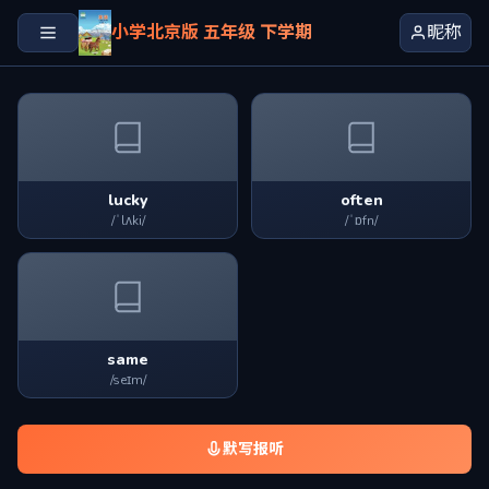
小学北京版 五年级 下学期
昵称
lucky
often
/ˈlʌki/
/ˈɒfn/
same
/seɪm/
默写报听