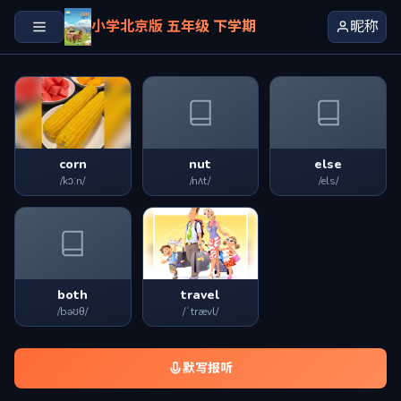
小学北京版 五年级 下学期
昵称
corn
nut
else
/kɔːn/
/nʌt/
/els/
both
travel
/bəʊθ/
/ˈtrævl/
默写报听