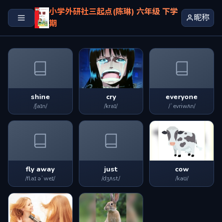
小学外研社三起点(陈琳) 六年级 下学
昵称
期
shine
cry
everyone
/ʃaɪn/
/kraɪ/
/ˈevriwʌn/
fly away
just
cow
/flaɪ əˈweɪ/
/dʒʌst/
/kaʊ/