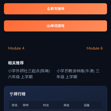
默写报听
单词游戏
Module 4
Module 6
相关推荐
小学外研社三起点(陈琳)
小学苏教译林版(牛津) 三
六年级 上学期
年级 上学期
排行榜
排名
称呼
时长
来自
设备