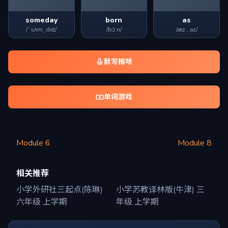
someday
born
as
/ˈsʌmˌdeɪ/
/bɔːn/
/æz , əz/
默写报听
单词游戏
Module 6
Module 8
相关推荐
小学外研社三起点(陈琳)
小学苏教译林版(牛津) 三
六年级 上学期
年级 上学期