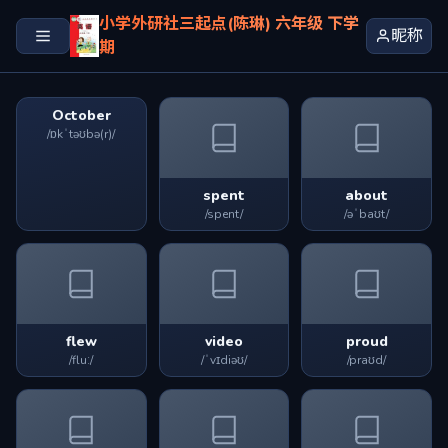
小学外研社三起点(陈琳) 六年级 下学
昵称
期
October
/ɒkˈtəʊbə(r)/
spent
about
/spent/
/əˈbaʊt/
flew
video
proud
/fluː/
/ˈvɪdiəʊ/
/praʊd/